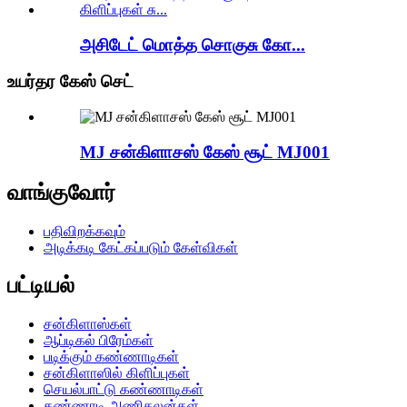
அசிடேட் மொத்த சொகுசு கோ...
உயர்தர கேஸ் செட்
MJ சன்கிளாசஸ் கேஸ் சூட் MJ001
வாங்குவோர்
பதிவிறக்கவும்
அடிக்கடி கேட்கப்படும் கேள்விகள்
பட்டியல்
சன்கிளாஸ்கள்
ஆப்டிகல் பிரேம்கள்
படிக்கும் கண்ணாடிகள்
சன்கிளாஸில் கிளிப்புகள்
செயல்பாட்டு கண்ணாடிகள்
கண்ணாடி அணிகலன்கள்