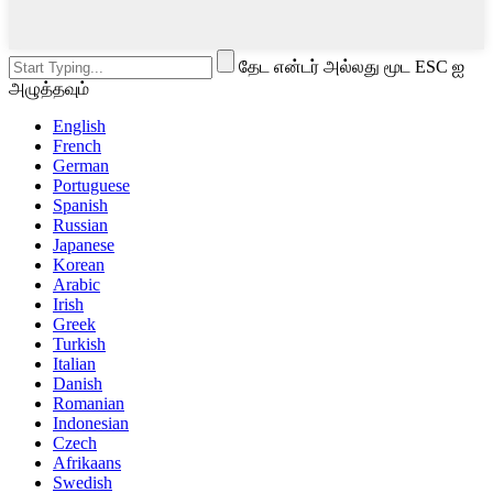
தேட என்டர் அல்லது மூட ESC ஐ
அழுத்தவும்
English
French
German
Portuguese
Spanish
Russian
Japanese
Korean
Arabic
Irish
Greek
Turkish
Italian
Danish
Romanian
Indonesian
Czech
Afrikaans
Swedish