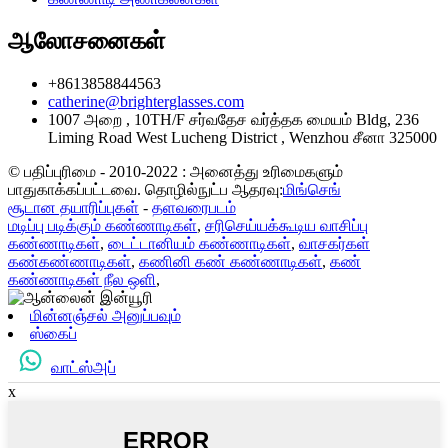
ஆலோசனைகள்
+8613858844563
catherine@brighterglasses.com
1007 அறை , 10TH/F சர்வதேச வர்த்தக மையம் Bldg, 236
Liming Road West Lucheng District , Wenzhou சீனா 325000
© பதிப்புரிமை - 2010-2022 : அனைத்து உரிமைகளும்
பாதுகாக்கப்பட்டவை. தொழில்நுட்ப ஆதரவு:
மிங்செங்
சூடான தயாரிப்புகள்
-
தளவரைபடம்
மடிப்பு படிக்கும் கண்ணாடிகள்
,
சரிசெய்யக்கூடிய வாசிப்பு
கண்ணாடிகள்
,
டைட்டானியம் கண்ணாடிகள்
,
வாசகர்கள்
கண்கண்ணாடிகள்
,
கணினி கண் கண்ணாடிகள்
,
கண்
கண்ணாடிகள் நீல ஒளி
,
மின்னஞ்சல் அனுப்பவும்
ஸ்கைப்
வாட்ஸ்அப்
x