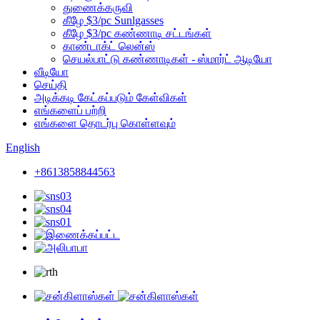
துணைக்கருவி
கீழே $3/pc Sunlgasses
கீழே $3/pc கண்ணாடி சட்டங்கள்
காண்டாக்ட் லென்ஸ்
செயல்பாட்டு கண்ணாடிகள் - ஸ்மார்ட் ஆடியோ
வீடியோ
செய்தி
அடிக்கடி கேட்கப்படும் கேள்விகள்
எங்களைப் பற்றி
எங்களை தொடர்பு கொள்ளவும்
English
+8613858844563