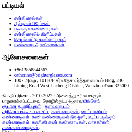
பட்டியல்
சன்கிளாஸ்கள்
ஆப்டிகல் பிரேம்கள்
படிக்கும் கண்ணாடிகள்
சன்கிளாஸில் கிளிப்புகள்
செயல்பாட்டு கண்ணாடிகள்
கண்ணாடி அணிகலன்கள்
ஆலோசனைகள்
+8613858844563
catherine@brighterglasses.com
1007 அறை , 10TH/F சர்வதேச வர்த்தக மையம் Bldg, 236
Liming Road West Lucheng District , Wenzhou சீனா 325000
© பதிப்புரிமை - 2010-2022 : அனைத்து உரிமைகளும்
பாதுகாக்கப்பட்டவை. தொழில்நுட்ப ஆதரவு:
மிங்செங்
சூடான தயாரிப்புகள்
-
தளவரைபடம்
சரிசெய்யக்கூடிய வாசிப்பு கண்ணாடிகள்
,
டைட்டானியம்
கண்ணாடிகள்
,
கண் கண்ணாடிகள் நீல ஒளி
,
மடிப்பு படிக்கும்
கண்ணாடிகள்
,
கணினி கண் கண்ணாடிகள்
,
வாசகர்கள்
கண்கண்ணாடிகள்
,