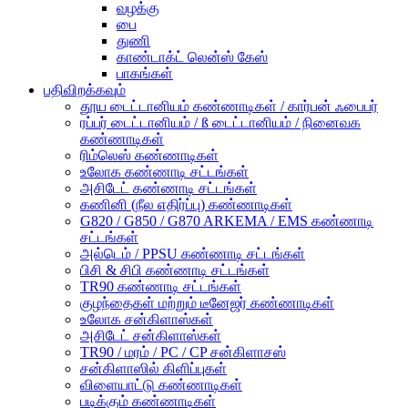
வழக்கு
பை
துணி
காண்டாக்ட் லென்ஸ் கேஸ்
பாகங்கள்
பதிவிறக்கவும்
தூய டைட்டானியம் கண்ணாடிகள் / கார்பன் ஃபைபர்
ரப்பர் டைட்டானியம் / ß டைட்டானியம் / நினைவக
கண்ணாடிகள்
ரிம்லெஸ் கண்ணாடிகள்
உலோக கண்ணாடி சட்டங்கள்
அசிடேட் கண்ணாடி சட்டங்கள்
கணினி (நீல எதிர்ப்பு) கண்ணாடிகள்
G820 / G850 / G870 ARKEMA / EMS கண்ணாடி
சட்டங்கள்
அல்டெம் / PPSU கண்ணாடி சட்டங்கள்
பிசி & சிபி கண்ணாடி சட்டங்கள்
TR90 கண்ணாடி சட்டங்கள்
குழந்தைகள் மற்றும் டீனேஜர் கண்ணாடிகள்
உலோக சன்கிளாஸ்கள்
அசிடேட் சன்கிளாஸ்கள்
TR90 / மரம் / PC / CP சன்கிளாசஸ்
சன்கிளாஸில் கிளிப்புகள்
விளையாட்டு கண்ணாடிகள்
படிக்கும் கண்ணாடிகள்