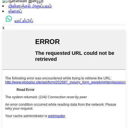
மின்னஞ்சல் அனுப்பவும்
ஸ்கைப்
வாட்ஸ்அப்
x