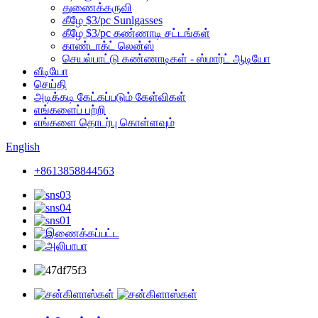
துணைக்கருவி
கீழே $3/pc Sunlgasses
கீழே $3/pc கண்ணாடி சட்டங்கள்
காண்டாக்ட் லென்ஸ்
செயல்பாட்டு கண்ணாடிகள் - ஸ்மார்ட் ஆடியோ
வீடியோ
செய்தி
அடிக்கடி கேட்கப்படும் கேள்விகள்
எங்களைப் பற்றி
எங்களை தொடர்பு கொள்ளவும்
English
+8613858844563